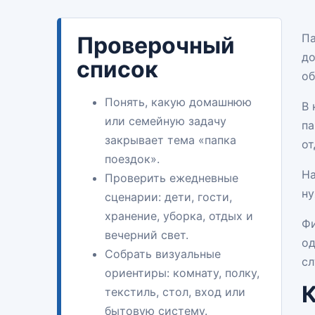
Па
Проверочный
до
список
об
Понять, какую домашнюю
В 
или семейную задачу
па
закрывает тема «папка
от
поездок».
На
Проверить ежедневные
ну
сценарии: дети, гости,
хранение, уборка, отдых и
Фи
вечерний свет.
од
Собрать визуальные
сл
ориентиры: комнату, полку,
К
текстиль, стол, вход или
бытовую систему.