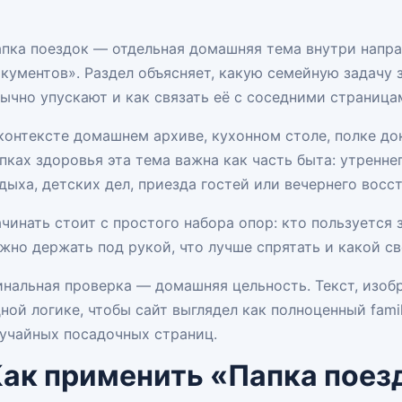
пка поездок — отдельная домашняя тема внутри напр
кументов». Раздел объясняет, какую семейную задачу 
ычно упускают и как связать её с соседними страница
контексте домашнем архиве, кухонном столе, полке до
пках здоровья эта тема важна как часть быта: утренне
дыха, детских дел, приезда гостей или вечернего восс
чинать стоит с простого набора опор: кто пользуется з
жно держать под рукой, что лучше спрятать и какой св
нальная проверка — домашняя цельность. Текст, изоб
ной логике, чтобы сайт выглядел как полноценный famil
учайных посадочных страниц.
ак применить «Папка поез