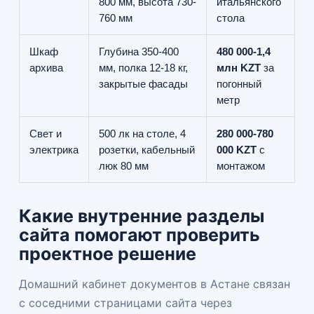
800 мм, высота 730-
итальянского
760 мм
стола
Шкаф
Глубина 350-400
480 000-1,4
архива
мм, полка 12-18 кг,
млн KZT
за
закрытые фасады
погонный
метр
Свет и
500 лк на столе, 4
280 000-780
электрика
розетки, кабельный
000 KZT
с
люк 80 мм
монтажом
Какие внутренние разделы
сайта помогают проверить
проектное решение
Домашний кабинет документов в Астане связан
с соседними страницами сайта через